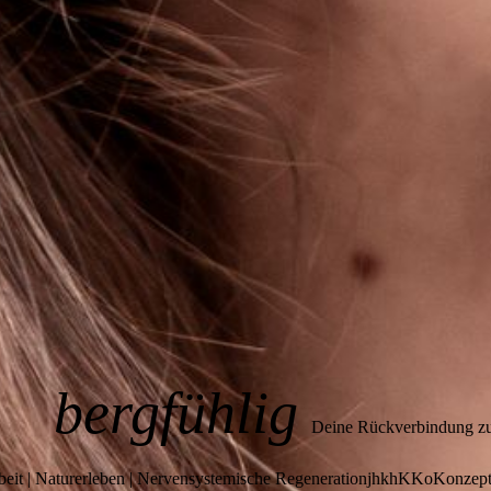
bergfühlig
Deine Rückverbindung zu 
eit | Naturerleben | Nervensystemische RegenerationjhkhKKoKonzep