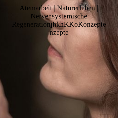
Atemarbeit | Naturerleben |
Nervensystemische
RegenerationjhkhKKoKonzepte
nzepte