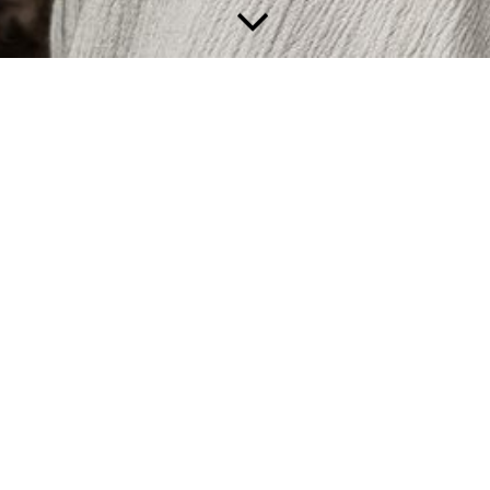
Impressum
Angaben gemäß § 5 TMG
Kerstin Wanitschek
Bergsiedlung 10
83059 Kolbermoor
Kontakt
E-Mail: team@bergfuehlig.de
EU-Streitschlichtung
Die Europäische Kommission stellt eine Plattform zur Online-
Streitbeilegung (OS) bereit:
https://ec.europa.eu/consumers/odr/.
Unsere E-Mail-Adresse finden Sie oben im Impressum.
Verbraucherstreitbeilegung/Universalschlichtungsstelle
Wir sind nicht bereit oder verpflichtet, an
Streitbeilegungsverfahren vor einer
Verbraucherschlichtungsstelle teilzunehmen.
Quelle: eRecht24