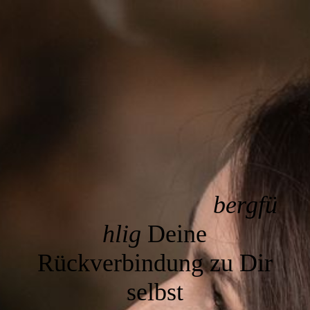
bergfü
hlig
Deine
Rückverbindung zu Dir
selbst